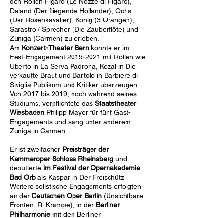
den Rollen Figaro (Le Nozze di Figaro),
Daland (Der fliegende Holländer), Ochs
(Der Rosenkavalier), König (3 Orangen),
Sarastro / Sprecher (Die Zauberflöte) und
Zuniga (Carmen) zu erleben.
Am
Konzert-Theater Bern
konnte er im
Fest-Engagement
2019-2021
mit Rollen wie
Uberto in La Serva Padrona, Kezal in Die
verkaufte Braut und Bartolo in Barbiere di
Siviglia Publikum und Kritiker überzeugen.
Von 2017 bis 2019, noch während seines
Studiums, verpflichtete das
Staatstheater
Wiesbaden
Philipp Mayer für fünf Gast-
Engagements und sang unter anderem
Zuniga in Carmen.
Er ist zweifacher
Preisträger der
Kammeroper Schloss Rheinsberg
und
debütierte
im Festival der Opernakademie
Bad Orb
als Kaspar in Der Freischütz .
Weitere solistische Engagements erfolgten
an der
Deutschen Oper Berlin
(Unsichtbare
Fronten, R. Krampe), in der
Berliner
Philharmonie
mit den Berliner