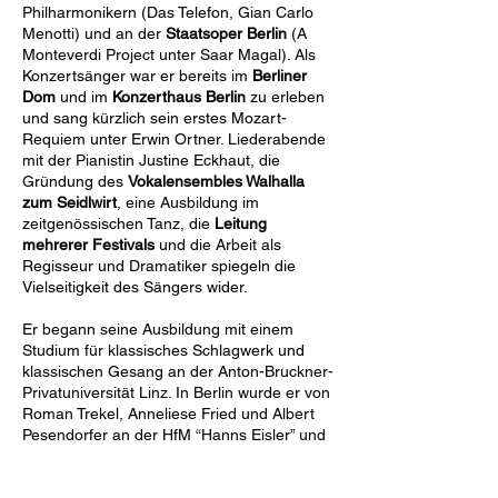
Philharmonikern (Das Telefon, Gian Carlo
Menotti) und an der
Staatsoper Berlin
(A
Monteverdi Project unter Saar Magal). Als
Konzertsänger war er bereits im
Berliner
Dom
und im
Konzerthaus Berlin
zu erleben
und sang kürzlich sein erstes Mozart-
Requiem unter Erwin Ortner. Liederabende
mit der Pianistin Justine Eckhaut, die
Gründung des
Vokalensembles Walhalla
zum Seidlwirt
, eine Ausbildung im
zeitgenössischen Tanz, die
Leitung
mehrerer Festivals
und die Arbeit als
Regisseur und Dramatiker spiegeln die
Vielseitigkeit des Sängers wider.
Er begann seine Ausbildung mit einem
Studium für klassisches Schlagwerk und
klassischen Gesang an der Anton-Bruckner-
Privatuniversität Linz. In Berlin wurde er von
Roman Trekel, Anneliese Fried und Albert
Pesendorfer an der HfM “Hanns Eisler” und
UdK Berlin ausgebildet.