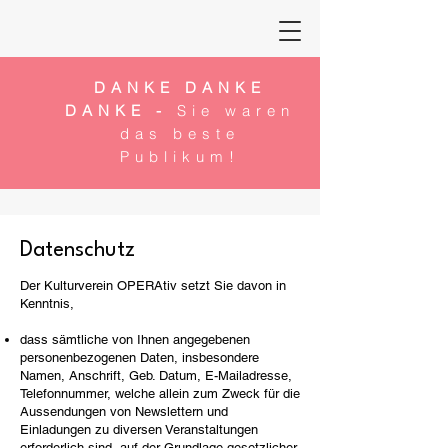
DANKE DANKE
DANKE -
Sie waren
das beste
Publikum!
Datenschutz
Der Kulturverein OPERAtiv setzt Sie davon in
Kenntnis,
dass sämtliche von Ihnen angegebenen
personenbezogenen Daten, insbesondere
Namen, Anschrift, Geb. Datum, E-Mailadresse,
Telefonnummer, welche allein zum Zweck für die
Aussendungen von Newslettern und
Einladungen zu diversen Veranstaltungen
erforderlich sind, auf der Grundlage gesetzlicher