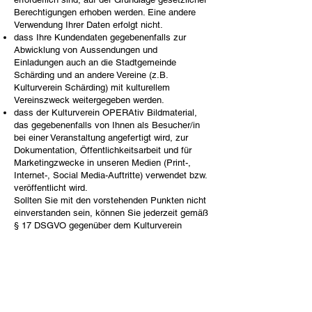
Berechtigungen erhoben werden. Eine andere
Verwendung Ihrer Daten erfolgt nicht.
dass Ihre Kundendaten gegebenenfalls zur
Abwicklung von Aussendungen und
Einladungen auch an die Stadtgemeinde
Schärding und an andere Vereine (z.B.
Kulturverein Schärding) mit kulturellem
Vereinszweck weitergegeben werden.
dass der Kulturverein OPERAtiv Bildmaterial,
das gegebenenfalls von Ihnen als Besucher/in
bei einer Veranstaltung angefertigt wird, zur
Dokumentation, Öffentlichkeitsarbeit und für
Marketingzwecke in unseren Medien (Print-,
Internet-, Social Media-Auftritte) verwendet bzw.
veröffentlicht wird.
Sollten Sie mit den vorstehenden Punkten nicht
einverstanden sein, können Sie jederzeit gemäß
§ 17 DSGVO gegenüber dem Kulturverein
OPERAtiv die Löschung und Sperrung einzelner
personenbezogenen Daten verlangen.
Sie können darüber hinaus jederzeit ohne
Angabe von Gründen von Ihrem
Widerspruchsrecht Gebrauch machen und die
erteilte Einwilligungserklärung mit Wirkung für