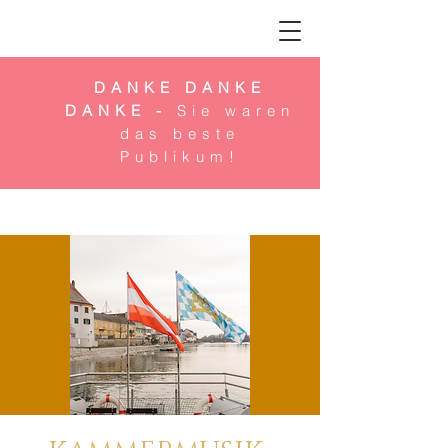
DANKE DANKE
DANKE -
Sie waren
das beste
Publikum!